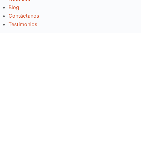
Blog
Contáctanos
Testimonios
Nuestras formaciones
Alineación al EC0301
Alineación al EC0217.01
Marketing para no expertos
Fundamentos de la hoja de cálculo
Información
Correo:
contacto@aztlaneducativo.com.mx
Ubicación:
Calle Ignacio Allende #355 Int. 2, Colonia
Alameda, Purísima del Rincón, Guanajuato, México