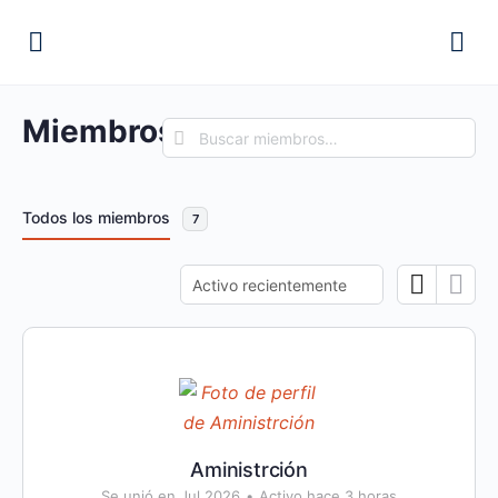
Miembros
Buscar
miembros…
Todos los miembros
7
Ordenar
por:
Aministrción
Se unió en Jul 2026
•
Activo hace 3 horas