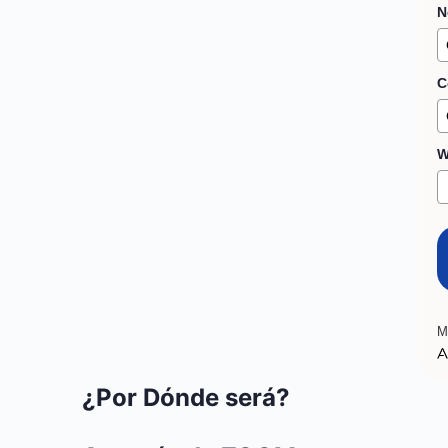
N
C
W
M
A
¿Por Dónde será?