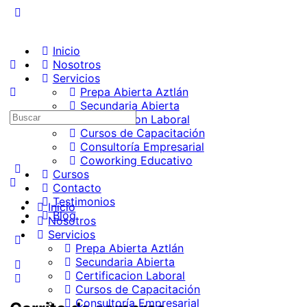
Inicio
Nosotros
Servicios
Prepa Abierta Aztlán
Secundaria Abierta
Certificacion Laboral
Cursos de Capacitación
Consultoría Empresarial
Coworking Educativo
Cursos
Contacto
Testimonios
Inicio
Blog
Nosotros
Servicios
Prepa Abierta Aztlán
Secundaria Abierta
Certificacion Laboral
Cursos de Capacitación
Consultoría Empresarial